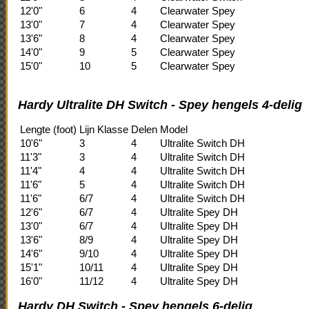
12'0"
6
4
Clearwater Spey
13'0"
7
4
Clearwater Spey
13'6"
8
4
Clearwater Spey
14'0"
9
5
Clearwater Spey
15'0"
10
5
Clearwater Spey
Hardy Ultralite DH Switch - Spey hengels 4-delig
Lengte (foot)
Lijn Klasse
Delen
Model
10'6"
3
4
Ultralite Switch DH
11'3"
3
4
Ultralite Switch DH
11'4"
4
4
Ultralite Switch DH
11'6"
5
4
Ultralite Switch DH
11'6"
6/7
4
Ultralite Switch DH
12'6"
6/7
4
Ultralite Spey DH
13'0"
6/7
4
Ultralite Spey DH
13'6"
8/9
4
Ultralite Spey DH
14'6"
9/10
4
Ultralite Spey DH
15'1"
10/11
4
Ultralite Spey DH
16'0"
11/12
4
Ultralite Spey DH
Hardy DH Switch - Spey hengels 6-delig