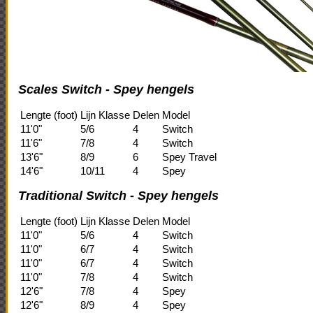
Scales Switch - Spey hengels
Lengte (foot)
Lijn Klasse
Delen
Model
11'0"
5/6
4
Switch
11'6"
7/8
4
Switch
13'6"
8/9
6
Spey Travel
14'6"
10/11
4
Spey
Traditional Switch - Spey h
engels
Lengte (foot)
Lijn Klasse
Delen
Model
11'0"
5/6
4
Switch
11'0"
6/7
4
Switch
11'0"
6/7
4
Switch
11'0"
7/8
4
Switch
12'6"
7/8
4
Spey
12'6"
8/9
4
Spey