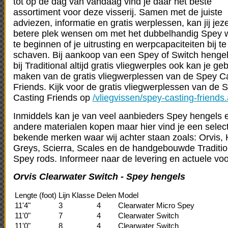
tot op de dag van vandaag vind je daar het beste
assortiment voor deze visserij. Samen met de juiste
adviezen, informatie en gratis werplessen, kan jij jez
betere plek wensen om met het dubbelhandig Spey 
te beginnen of je uitrusting en werpcapaciteiten bij te
schaven. Bij aankoop van een Spey of Switch hengel 
bij Traditional altijd gratis vliegwerples ook kan je ge
maken van de gratis vliegwerplessen van de Spey C
Friends. Kijk voor de gratis vliegwerplessen van de 
Casting Friends op
/vliegvissen/spey-casting-friends
Inmiddels kan je van veel aanbieders Spey hengels 
andere materialen kopen maar hier vind je een selec
bekende merken waar wij achter staan zoals: Orvis, 
Greys, Scierra, Scales en de handgebouwde Traditio
Spey rods. Informeer naar de levering en actuele vo
Orvis Clearwater Switch - Spey hengels
Lengte (foot)
Lijn Klasse
Delen
Model
11'4"
3
4
Clearwater Micro Spey
11'0"
7
4
Clearwater Switch
11'0"
8
4
Clearwater Switch