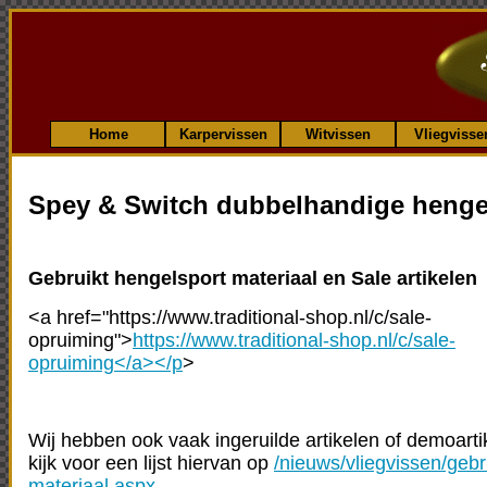
Home
Karpervissen
Witvissen
Vliegvisse
Spey & Switch dubbelhandige henge
Gebruikt hengelsport materiaal en Sale artikelen
<a href="https://www.traditional-shop.nl/c/sale-
opruiming">
https://www.traditional-shop.nl/c/sale-
opruiming</a></p
>
Wij hebben ook vaak ingeruilde artikelen of demoarti
kijk voor een lijst hiervan op
/nieuws/vliegvissen/gebr
materiaal.aspx