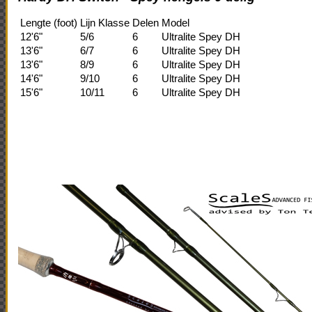
Lengte (foot)
Lijn Klasse
Delen
Model
12'6"
5/6
6
Ultralite Spey DH
13'6"
6/7
6
Ultralite Spey DH
13'6"
8/9
6
Ultralite Spey DH
14'6"
9/10
6
Ultralite Spey DH
15'6"
10/11
6
Ultralite Spey DH