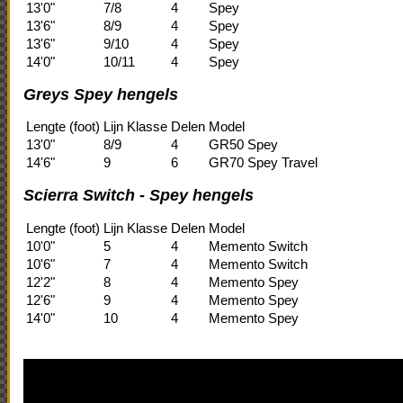
13'0"
7/8
4
Spey
13'6"
8/9
4
Spey
13'6"
9/10
4
Spey
14'0"
10/11
4
Spey
Greys Spey h
engels
Lengte (foot)
Lijn Klasse
Delen
Model
13'0"
8/9
4
GR50 Spey
14'6"
9
6
GR70 Spey Travel
Scierra Switch - Spey hengels
Lengte (foot)
Lijn Klasse
Delen
Model
10'0"
5
4
Memento Switch
10'6"
7
4
Memento Switch
12'2"
8
4
Memento Spey
12'6"
9
4
Memento Spey
14'0"
10
4
Memento Spey