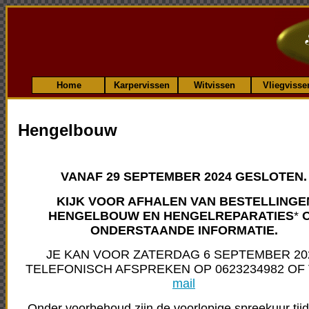
Home
Karpervissen
Witvissen
Vliegvisse
Hengelbouw
VANAF 29 SEPTEMBER 2024 GESLOTEN.
KIJK VOOR AFHALEN VAN BESTELLINGE
HENGELBOUW EN HENGELREPARATIES
*
O
ONDERSTAANDE INFORMATIE.
JE KAN VOOR ZATERDAG 6 SEPTEMBER 20
TELEFONISCH AFSPREKEN OP 0623234982 OF
mail
Onder voorbehoud zijn de voorlopige spreekuur tij