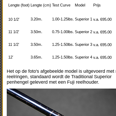
Lengte (foot)
Lengte (cm)
Test Curve
Model
Prijs
3.20m.
1.00-1.25lbs.
Superior 1
10 1/2'
v.a. 695.00
11 1/2'
3.50m.
0.75-1.00lbs.
Superior 2
v.a. 695.00
11 1/2'
3.50m.
1.25-1.50lbs.
Superior 3
v.a. 695.00
12'
3.65m.
1.25-1.50lbs.
Superior 4
v.a. 695.00
Het op de foto's afgebeelde model is uitgevoerd met r
reelringen, standaard wordt de Traditional Superior
penhengel geleverd met een Fuji reelhouder.