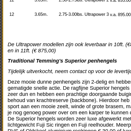
12'
3.65m.
2.50-2.75lbs.
Ultrapower 2
v.a. 895.00
12
3.65m.
2.75-3.00lbs.
Ultrapower 3
v.a. 895.00
De Ultrapower modellen zijn ook leverbaar in 10ft. (
en in 11ft. (€ 875,00)
Traditional Temming's Superior pen
hengels
Tijdelijk uitverkocht, neem contact op voor de levertij
Deze mooie dunne penhengels zijn 2-delig en hebbe
gematigde snelle actie. De ragfijne Superior hengels 
zeer dun en hebben een prachtige doorgaande buigi
behoud van krachtreserve (backbone). Hierdoor heb 
sport aan een mooie zeelt, winde of grote brasem, 
je nog genoeg power over om een karper te kunnen dr
De Superior
hengels worden zeer luxe afgewerkt me
lichtgewicht Fuji Sic ringen en Fuji reelhouder. Meerpr
RVS of Oldskool aluminium reelringen € 30.00 of lux