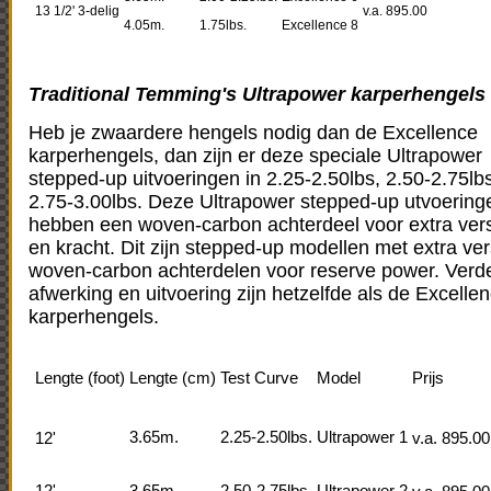
13 1/2' 3-delig
v.a. 895.00
4.05m.
1.75lbs.
Excellence 8
Traditional Temming's Ultrapower karperhengels
Heb je zwaardere hengels nodig dan de Excellence
karperhengels, dan zijn er deze speciale Ultrapower
stepped-up uitvoeringen in 2.25-2.50lbs, 2.50-2.75lbs
2.75-3.00lbs. Deze Ultrapower stepped-up utvoering
hebben een woven-carbon achterdeel voor extra vers
en kracht. Dit zijn stepped-up modellen met extra ver
woven-carbon achterdelen voor reserve power. Verd
afwerking en uitvoering zijn hetzelfde als de Excelle
karperhengels.
Lengte (foot)
Lengte (cm)
Test Curve
Model
Prijs
3.65m.
2.25-2.50lbs.
Ultrapower 1
12'
v.a. 895.00