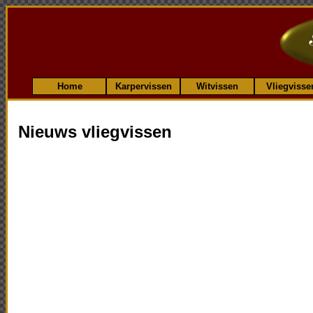
Home
Karpervissen
Witvissen
Vliegvisse
Nieuws vliegvissen