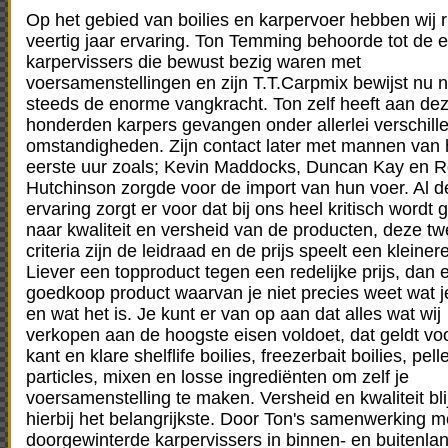
Op het gebied van boilies en karpervoer hebben wij 
veertig jaar ervaring. Ton Temming behoorde tot de e
karpervissers die bewust bezig waren met
voersamenstellingen en zijn T.T.Carpmix bewijst nu 
steeds de enorme vangkracht. Ton zelf heeft aan de
honderden karpers gevangen onder allerlei verschill
omstandigheden. Zijn contact later met mannen van 
eerste uur zoals; Kevin Maddocks, Duncan Kay en 
Hutchinson zorgde voor de import van hun voer. Al 
ervaring zorgt er voor dat bij ons heel kritisch wordt
naar kwaliteit en versheid van de producten, deze t
criteria zijn de leidraad en de prijs speelt een kleinere
Liever een topproduct tegen een redelijke prijs, dan 
goedkoop product waarvan je niet precies weet wat je
en wat het is. Je kunt er van op aan dat alles wat wij
verkopen aan de hoogste eisen voldoet, dat geldt vo
kant en klare shelflife boilies, freezerbait boilies, pelle
particles, mixen en losse ingrediënten om zelf je
voersamenstelling te maken. Versheid en kwaliteit bl
hierbij het belangrijkste. Door Ton's samenwerking m
doorgewinterde karpervissers in binnen- en buitenlan