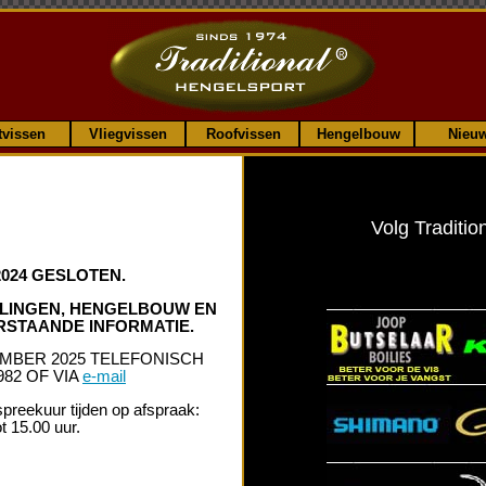
tvissen
Vliegvissen
Roofvissen
Hengelbouw
Nieu
Volg Traditio
024 GESLOTEN.
LLINGEN, HENGELBOUW EN
STAANDE INFORMATIE.
MBER 2025 TELEFONISCH
82 OF VIA
e-mail
preekuur tijden op afspraak:
t 15.00 uur.