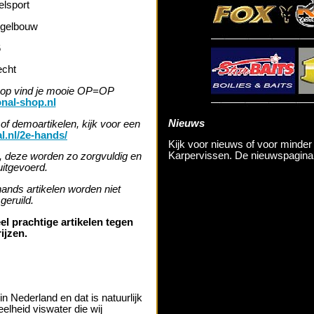
elsport
gelbouw
6
echt
hop vind je mooie OP=OP
onal-shop.nl
Nieuws
of demoartikelen, kijk voor een
al.nl/2e-hands/
Kijk voor nieuws of voor minde
Karpervissen. De nieuwspagina 
e, deze worden zo zorgvuldig en
uitgevoerd.
ands artikelen worden niet
geruild.
l prachtige artikelen tegen
ijzen.
in Nederland en dat is natuurlijk
eelheid viswater die wij