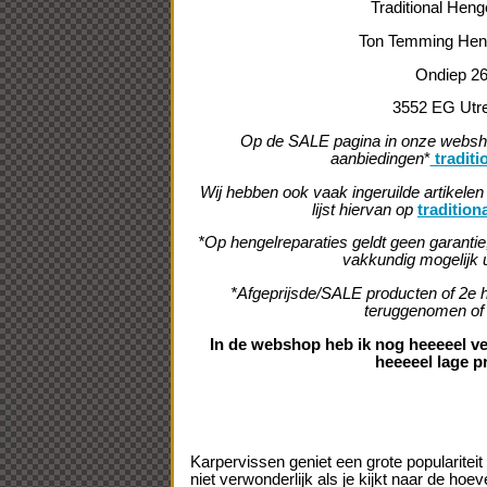
Traditional Heng
Ton Temming Hen
Ondiep 2
3552 EG Utr
Op de SALE pagina in onze webs
aanbiedingen
*
traditi
Wij hebben ook vaak ingeruilde artikelen 
lijst hiervan op
tradition
*Op hengelreparaties geldt geen garanti
vakkundig mogelijk 
*Afgeprijsde/SALE producten of 2e h
teruggenomen of 
In de webshop heb ik nog heeeeel vee
heeeeel lage pr
Karpervissen geniet een grote populariteit 
niet verwonderlijk als je kijkt naar de hoev