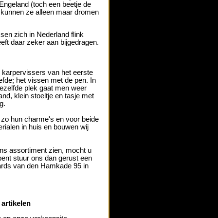
 Engeland (toch een beetje de
 kunnen ze alleen maar dromen
ssen zich in Nederland flink
heeft daar zeker aan bijgedragen.
 karpervissers van het eerste
efde; het vissen met de pen. In
 dezelfde plek gaat men weer
d, klein stoeltje en tasje met
ug.
zo hun charme's en voor beide
rialen in huis en bouwen wij
ons assortiment zien, mocht u
 bent stuur ons dan gerust een
rds van den Hamkade 95 in
artikelen