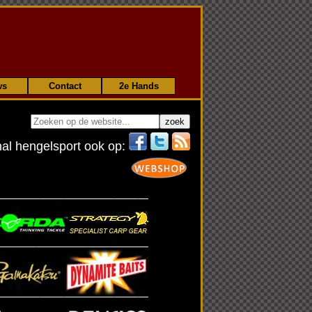
ws
Contact
2e Hands
nal hengelsport ook op: