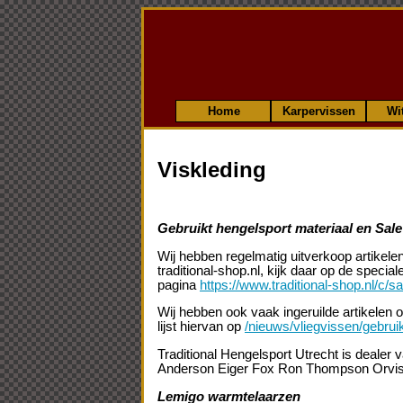
Home
Karpervissen
Wi
Viskleding
Gebruikt hengelsport materiaal en Sale 
Wij hebben regelmatig uitverkoop artikele
traditional-shop.nl, kijk daar op de specia
pagina
https://www.traditional-shop.nl/c/s
Wij hebben ook vaak ingeruilde artikelen o
lijst hiervan op
/nieuws/vliegvissen/gebrui
Traditional Hengelsport Utrecht is dealer 
Anderson Eiger Fox Ron Thompson Orvi
Lemigo warmtelaarzen