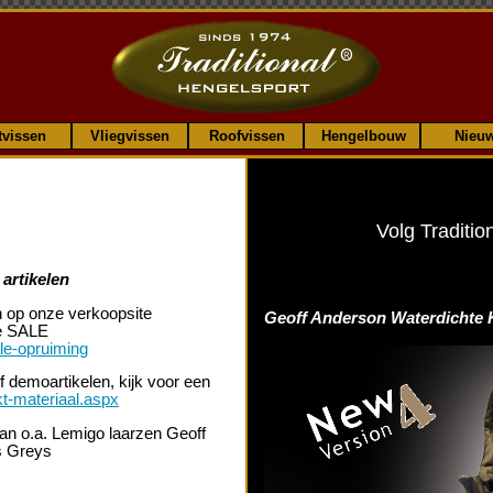
tvissen
Vliegvissen
Roofvissen
Hengelbouw
Nieu
Volg Traditio
artikelen
n op onze verkoopsite
Geoff Anderson Waterdichte 
le SALE
ale-opruiming
f demoartikelen, kijk voor een
kt-materiaal.aspx
van o.a. Lemigo laarzen Geoff
s Greys