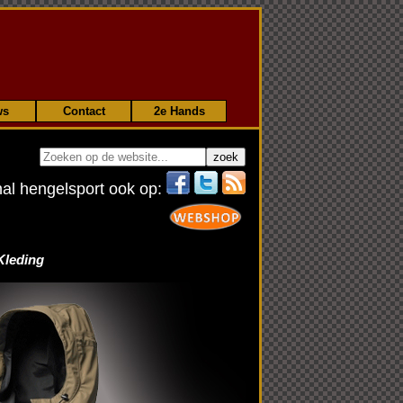
ws
Contact
2e Hands
nal hengelsport ook op:
Kleding