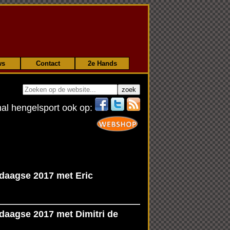
ws
Contact
2e Hands
nal hengelsport ook op:
sdaagse 2017 met Eric
sdaagse 2017 met Dimitri de