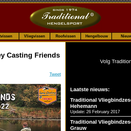
tvissen
Vliegvissen
Roofvissen
Hengelbouw
Nieu
y Casting Friends
Volg Traditio
Tweet
Laatste nieuws:
Traditional Vliegbindze
Hehemann
Update: 26 February 2017
Traditional Vliegbindze
Grauw