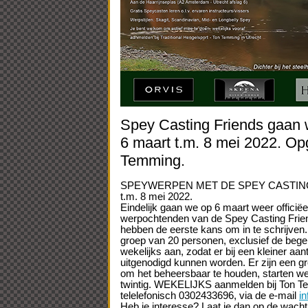
Spey Casting Friends gaan 
6 maart t.m. 8 mei 2022. Op
Temming.
SPEYWERPEN MET DE SPEY CASTIN
t.m. 8 mei 2022.
Eindelijk gaan we op 6 maart weer officiëe
werpochtenden van de Spey Casting Frie
hebben de eerste kans om in te schrijven
groep van 20 personen, exclusief de begele
wekelijks aan, zodat er bij een kleiner aa
uitgenodigd kunnen worden. Er zijn een g
om het beheersbaar te houden, starten we
twintig. WEKELIJKS aanmelden bij Ton Te
telelefonisch 0302433696, via de e-mail
in
Heb je interesse? Laat je dan op de wachtli