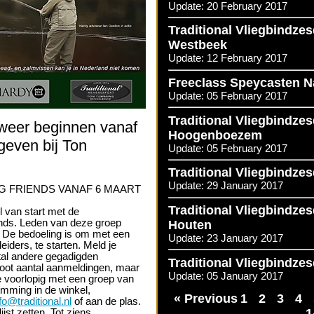
Update: 20 February 2017
Traditional Vliegbindze
Westbeek
Update: 12 February 2017
Freeclass Speycasten Na
Update: 05 February 2017
Traditional Vliegbindze
weer beginnen vanaf
Hoogenboezem
geven bij Ton
Update: 05 February 2017
Traditional Vliegbindze
Update: 29 January 2017
G FRIENDS VANAF 6 MAART
Traditional Vliegbindz
l van start met de
nds. Leden van deze groep
Houten
. De bedoeling is om met een
Update: 23 January 2017
iders, te starten. Meld je
ntal andere gegadigden
Traditional Vliegbindze
root aantal aanmeldingen, maar
Update: 05 January 2017
 voorlopig met een groep van
mming in de winkel,
« Previous
1
2
3
4
fo@traditional.nl
of aan de plas.
1
jst zetten. Tot ziens.