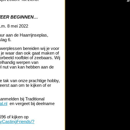
WEER BEGINNEN…
m. 8 mei 2022
ur aan de Haarrijnseplas,
lag 6.
erplessen bereiden wij je voor
ie je waar dan ook gaat maken of
oorbeeld roofblei of zeebaars. Wij
belhandig werpen van
eel nut van kan hebben aan de
e tak van onze prachtige hobby,
eerst aan om te kijken of er
anmelden bij Traditional
al.nl
en vergeet bij deelname
96 of kijken op
yCastingFriends/?