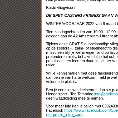
Beste vliegvisser,
DE SPEY CASTING FRIENDS GAAN 
WINTER/VOORJAAR 2022 van 6 maart t.
Tien zondagochtenden van 10.00 - 12.00 u
gelegen aan de A2 Amsterdam-Utrecht afs
Tijdens deze GRATIS dubbelhandige vliegw
op de zeeforel-, zalm- of steelheadtrip d
misschien blijf je wel in eigen land op bijv
pretenderen niets, behalve dat je het dub
praktijkvissers leert en daar als visser v
rivier.
Wil je kennismaken met deze fascinerend
dan ben je van harte welkom, meld je wel 
voldoende plek is.
Ben je een nieuwe deelnemer, dan s.v.p. a
Hengelsport - Ton Temming
info@tradition
geen waadkleding mee te nemen.
Voor meer info kan je bellen met 03024336
Facebook
https://www.facebook.com/Spe
ref=profile_intro_card